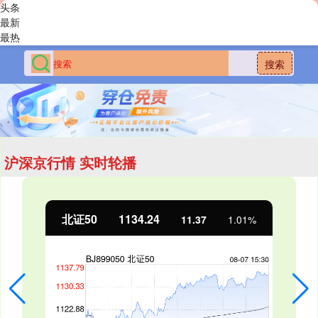
头条
最新
最热
搜索
沪深京行情 实时轮播
北证50
1134.24
11.37
1.01%