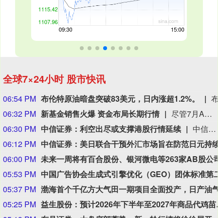
全球7×24小时 股市快讯
06:54 PM
布伦特原油暗盘突破83美元，日内涨超1.2%。
06:32 PM
新基金销售火爆 资金布局长期行情
尽管7月A股市场调整，但新发基金市场却呈现出冷暖反差，多只主动权益新品募集成绩亮眼。普通投资者踊跃认购新基金的背后，是不少基金经理对于当前科技行情长周期属性的深度研判，公募普遍判断AI产业浪潮不是短期主题炒作，科技浪潮的演绎周期也远不止半年。
06:30 PM
中信证券：利空出尽或支撑港股行情延续
中信证券研报指出，近一个月恒生综指迎来业绩预期反转，中报超预期与利好预告推动全年盈利上修；而恒科指数受制于乘用车盈利分化及头部互联网平台资本开支扩张对短期利润率的压制，预期修复相对滞后。行业上，医疗保健（CXO与制药龙头驱动）、金融（券商资管与保险）、公用事业及周期运输景气上行；消费、地产及资讯科技预期遭下调。交易层面呈现资金回补超跌低位板块与交易高景气业绩动能的“双管齐下”特征。面对财报密集披露期与海内外宏观扰动，配置建议维持“红利防守+成长弹性”杠铃策略：防守端锁定高股息、低β“类债”资产；进攻端聚焦互联网巨头、双向资金加仓的机器人与生物科技，以及技术硬件与AI应用，兼顾创新药及工业金属的催化布局。
06:12 PM
06:00 PM
05:53 PM
05:37 PM
05:25 PM
益生股份：预计2