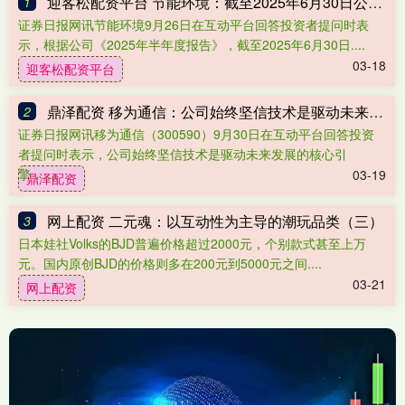
迎客松配资平台 节能环境：截至2025年6月30日公司普通股股东总数为22207户
1
证券日报网讯节能环境9月26日在互动平台回答投资者提问时表
示，根据公司《2025年半年度报告》，截至2025年6月30日....
03-18
迎客松配资平台
鼎泽配资 移为通信：公司始终坚信技术是驱动未来发展的核心引擎
2
证券日报网讯移为通信（300590）9月30日在互动平台回答投资
者提问时表示，公司始终坚信技术是驱动未来发展的核心引
擎，....
03-19
鼎泽配资
网上配资 二元魂：以互动性为主导的潮玩品类（三）
3
日本娃社Volks的BJD普遍价格超过2000元，个别款式甚至上万
元。国内原创BJD的价格则多在200元到5000元之间....
03-21
网上配资