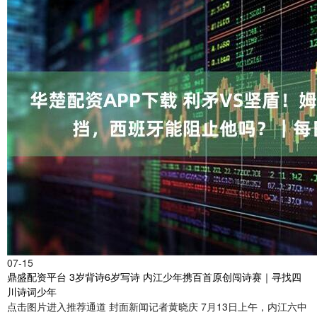
07-15
鼎盛配资平台 3岁背诗6岁写诗 内江少年携百首原创闯诗赛｜寻找四
川诗词少年
点击图片进入推荐通道 封面新闻记者黄晓庆 7月13日上午，内江六中