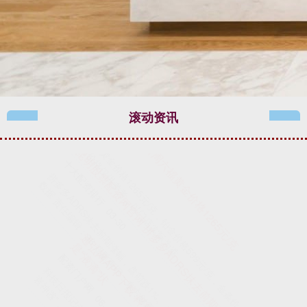
滚动资讯
富明证券平台 小鹏汽车美股盘前涨幅扩大至5%
十大配资排行
03-18
小鹏汽车美股盘前涨幅扩大至5%。 文章来源：东方财富Choice数据
责任编辑：98 郑重声明：东方财富发布此内容旨在传
卓润配资官网 痉挛性斜颈中医有方，快速改善！
可查的实盘配资公司
03-22
痉挛性斜颈属于锥体外系疾病，也是局部肌张力障碍疾病，主要表现
为颈部不自主的向一侧歪斜，颈部肌肉僵硬，疼痛，紧张生气时症状