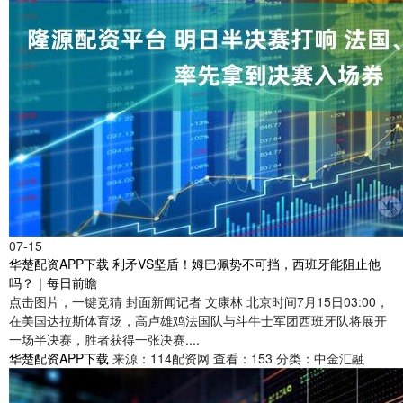
07-15
华楚配资APP下载 利矛VS坚盾！姆巴佩势不可挡，西班牙能阻止他
吗？｜每日前瞻
点击图片，一键竞猜 封面新闻记者 文康林 北京时间7月15日03:00，
在美国达拉斯体育场，高卢雄鸡法国队与斗牛士军团西班牙队将展开
一场半决赛，胜者获得一张决赛....
华楚配资APP下载
来源：114配资网
查看：153
分类：中金汇融