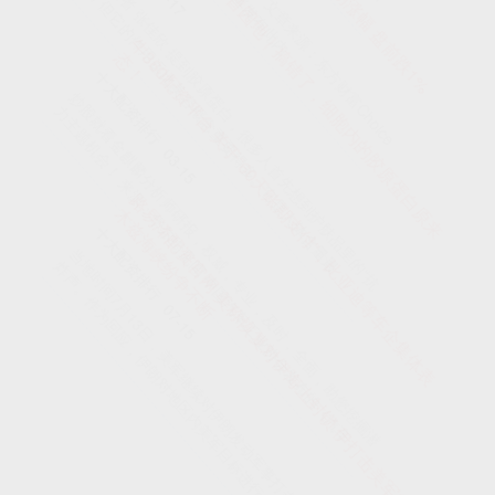
中金配资官网 华勤技术拟赴港上市 开启全球化新篇章
十大配资排行
04-28
本报讯 （记者张文湘）1月23日晚间，华勤技术股份有限公司（以下
简称“华勤技术”）发布公告称，公司于2025年9月向香港
华瑞优配APP下载 韩元跌至16年新低 韩国多部门紧急会商稳
汇对策
可查的实盘配资公司
04-01
韩元兑美元汇率近日持续走低，目前已跌至2009年全球金融危机以来
的最低水平，创下16年新低。为应对这一急剧变化的外汇市场
配资114官网 家庭卧室衣柜高效收纳技巧，告别衣物杂乱
可查的实盘配资公司
03-21
卧室衣柜若长期不整理，衣物堆积易导致褶皱、难找，还浪费空间。
洁妹子家政保洁在服务中，总结出适合家庭的衣柜收纳方法，轻松让