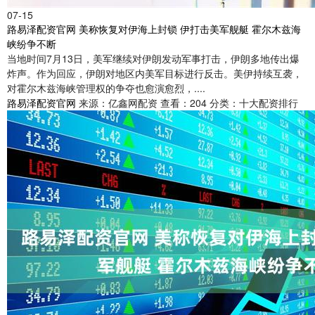
07-15
路易泽配资官网 美称恢复对伊海上封锁 伊打击美军舰艇 霍尔木兹海
峡纷争不断
当地时间7月13日，美军继续对伊朗发动军事打击，伊朗多地传出爆
炸声。作为回应，伊朗对地区内美军目标进行反击。美伊持续互袭，
对霍尔木兹海峡管理权的争夺也愈演愈烈，....
路易泽配资官网
来源：亿鑫网配资
查看：204
分类：十大配资排行