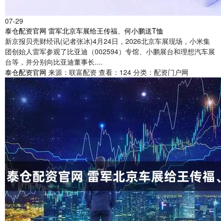
07-29
泰仓配资官网 雷军北京车展给王传福、何小鹏送T恤
新京报贝壳财经讯(记者张冰)4月24日，2026北京车展现场，小米集
团创始人雷军参观了比亚迪（002594）专馆、小鹏展台和理想汽车展
台等，并分别向比亚迪董事长....
泰仓配资官网
来源：联富配资
查看：124
分类：配资门户网