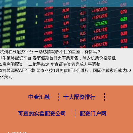
杭州在线配资平台 一动感情就收不住的星座，有你吗？
1
​牛策略配资平台 春节假期首日火车票开售，除夕机票价格最低
2
​宝利阁配资 一二把手敲定 华泰证券资管完成人事调整
3
​捷希源配APP下载 闻泰科技1月将借听证会维权，国际仲裁索赔或达80
亿美元
中金汇融
十大配资排行
可查的实盘配资公司
配资门户网